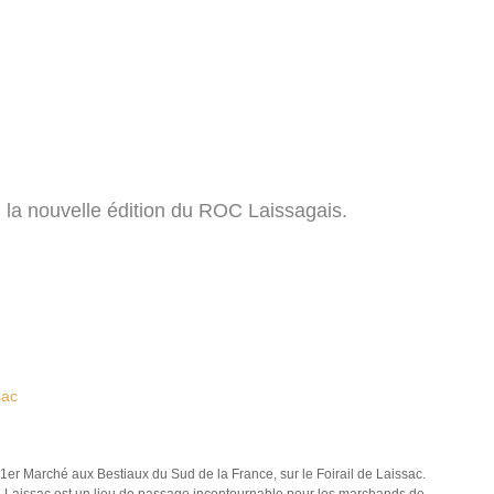
u la nouvelle édition du ROC Laissagais.
sac
 1er Marché aux Bestiaux du Sud de la France, sur le Foirail de Laissac.
 Laissac est un lieu de passage incontournable pour les marchands de